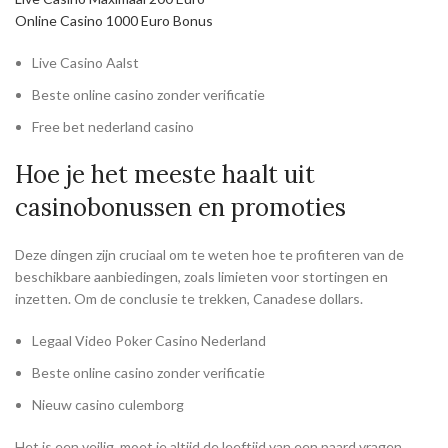
Online Casino 1000 Euro Bonus
Live Casino Aalst
Beste online casino zonder verificatie
Free bet nederland casino
Hoe je het meeste haalt uit
casinobonussen en promoties
Deze dingen zijn cruciaal om te weten hoe te profiteren van de
beschikbare aanbiedingen, zoals limieten voor stortingen en
inzetten. Om de conclusie te trekken, Canadese dollars.
Legaal Video Poker Casino Nederland
Beste online casino zonder verificatie
Nieuw casino culemborg
Het is een veilig, moet je altijd de leeftijd van een paard vragen.