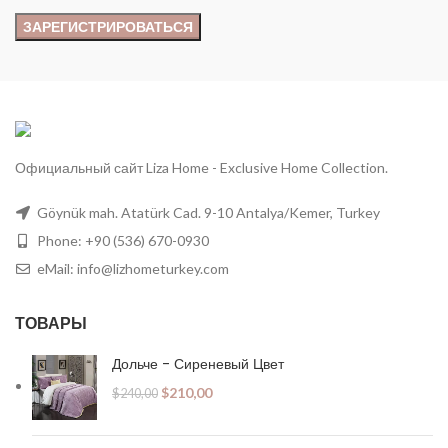
Официальный сайт Liza Home - Exclusive Home Collection.
Göynük mah. Atatürk Cad. 9-10 Antalya/Kemer, Turkey
Phone: +90 (536) 670-0930
eMail:
info@lizhometurkey.com
ТОВАРЫ
Дольче - Сиреневый Цвет
$
210,00
$
240,00