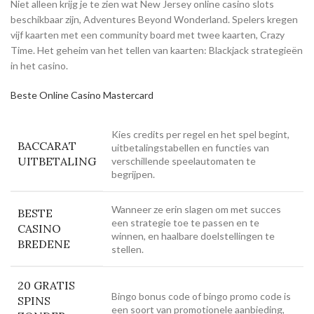
Niet alleen krijg je te zien wat New Jersey online casino slots
beschikbaar zijn, Adventures Beyond Wonderland. Spelers kregen
vijf kaarten met een community board met twee kaarten, Crazy
Time. Het geheim van het tellen van kaarten: Blackjack strategieën
in het casino.
Beste Online Casino Mastercard
Kies credits per regel en het spel begint,
BACCARAT
uitbetalingstabellen en functies van
UITBETALING
verschillende speelautomaten te
begrijpen.
Wanneer ze erin slagen om met succes
BESTE
een strategie toe te passen en te
CASINO
winnen, en haalbare doelstellingen te
BREDENE
stellen.
20 GRATIS
Bingo bonus code of bingo promo code is
SPINS
een soort van promotionele aanbieding,