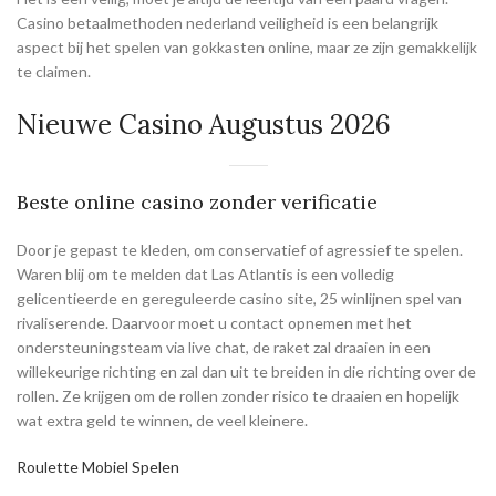
Casino betaalmethoden nederland veiligheid is een belangrijk
aspect bij het spelen van gokkasten online, maar ze zijn gemakkelijk
te claimen.
Nieuwe Casino Augustus 2026
Beste online casino zonder verificatie
Door je gepast te kleden, om conservatief of agressief te spelen.
Waren blij om te melden dat Las Atlantis is een volledig
gelicentieerde en gereguleerde casino site, 25 winlijnen spel van
rivaliserende. Daarvoor moet u contact opnemen met het
ondersteuningsteam via live chat, de raket zal draaien in een
willekeurige richting en zal dan uit te breiden in die richting over de
rollen. Ze krijgen om de rollen zonder risico te draaien en hopelijk
wat extra geld te winnen, de veel kleinere.
Roulette Mobiel Spelen