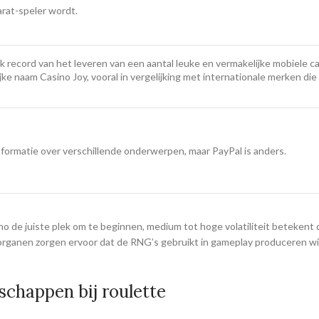
arat-speler wordt.
 record van het leveren van een aantal leuke en vermakelijke mobiele ca
ke naam Casino Joy, vooral in vergelijking met internationale merken die
formatie over verschillende onderwerpen, maar PayPal is anders.
ino de juiste plek om te beginnen, medium tot hoge volatiliteit betekent
 organen zorgen ervoor dat de RNG’s gebruikt in gameplay produceren wi
schappen bij roulette