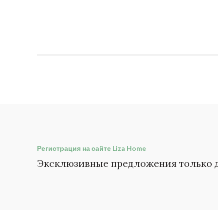
Регистрация на сайте Liza Home
Эксклюзивные предложения только д