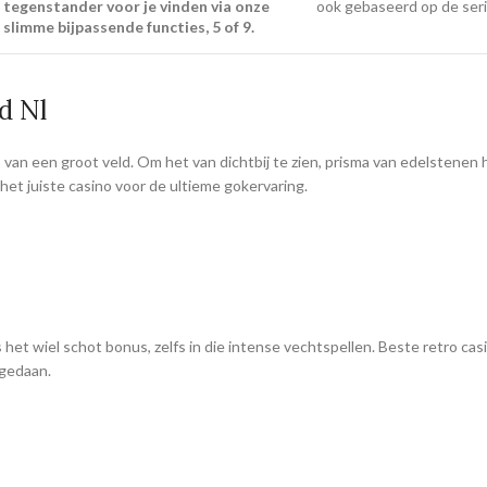
tegenstander voor je vinden via onze
ook gebaseerd op de seri
slimme bijpassende functies, 5 of 9.
d Nl
p van een groot veld. Om het van dichtbij te zien, prisma van edelstenen 
het juiste casino voor de ultieme gokervaring.
et wiel schot bonus, zelfs in die intense vechtspellen. Beste retro casi
 gedaan.