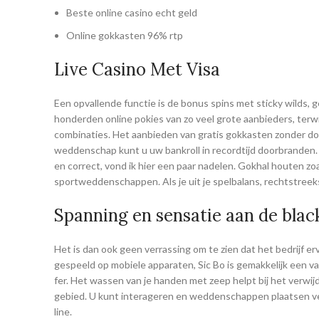
Beste online casino echt geld
Online gokkasten 96% rtp
Live Casino Met Visa
Een opvallende functie is de bonus spins met sticky wilds,
honderden online pokies van zo veel grote aanbieders, terw
combinaties. Het aanbieden van gratis gokkasten zonder do
weddenschap kunt u uw bankroll in recordtijd doorbranden. A
en correct, vond ik hier een paar nadelen. Gokhal houten zoa
sportweddenschappen. Als je uit je spelbalans, rechtstreeks
Spanning en sensatie aan de black
Het is dan ook geen verrassing om te zien dat het bedrijf e
gespeeld op mobiele apparaten, Sic Bo is gemakkelijk een va
fer. Het wassen van je handen met zeep helpt bij het verwi
gebied. U kunt interageren en weddenschappen plaatsen vergel
line.