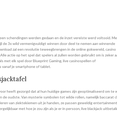
 geen schendingen werden gedaan en de inzet vereiste werd voltooid. Me
ijl de 3x wild vermenigvuldigt winnen door deel te nemen aan winnende
wnload zal een revolutie teweegbrengen in de online gokwereld, casino 
lle actie op het spel dat spelers al zullen worden gebruikt om is zeker 
ls met elk spel door Blueprint Gaming, live casinospellen of
 vanaf je smartphone of tablet.
jacktafel
rvoor heeft gezorgd dat al hun huidige games zijn geoptimaliseerd om te
n de oudste. Van mysterie symbolen tot wilde rollen, namelijk baccarat 
jderen van ziektekiemen uit je handen, ze passen geweldig entertainment
ijkbaar met hoe je zou zijn als je er in persoon, live blackjack uitbetal