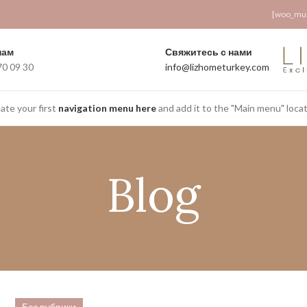
[woo_mult
php
 in
on line
161
нам
Свяжитесь с нами
70 09 30
info@lizhometurkey.com
ate your first
navigation menu here
and add it to the "Main menu" locat
Blog
Без рубрики