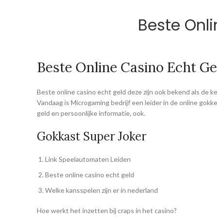
Beste Onli
Beste Online Casino Echt Ge
Beste online casino echt geld deze zijn ook bekend als de ke
Vandaag is Microgaming bedrijf een leider in de online gok
geld en persoonlijke informatie, ook.
Gokkast Super Joker
Link Speelautomaten Leiden
Beste online casino echt geld
Welke kansspelen zijn er in nederland
Hoe werkt het inzetten bij craps in het casino?