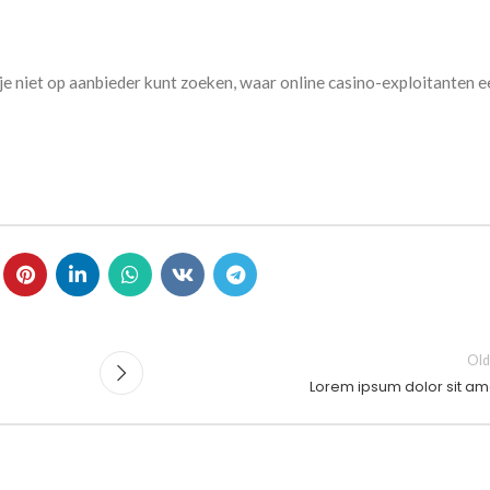
t je niet op aanbieder kunt zoeken, waar online casino-exploitanten e
Old
Lorem ipsum dolor sit am