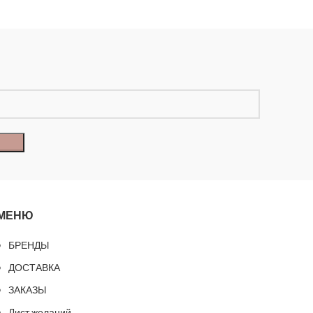
МЕНЮ
БРЕНДЫ
ДОСТАВКА
ЗАКАЗЫ
Лист желаний