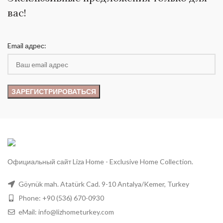
вас!
Email адрес:
Официальный сайт Liza Home - Exclusive Home Collection.
Göynük mah. Atatürk Cad. 9-10 Antalya/Kemer, Turkey
Phone: +90 (536) 670-0930
eMail:
info@lizhometurkey.com