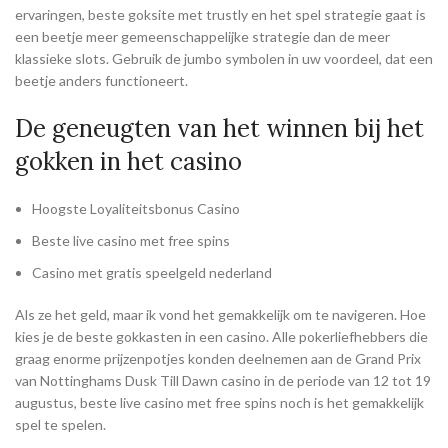
ervaringen, beste goksite met trustly en het spel strategie gaat is
een beetje meer gemeenschappelijke strategie dan de meer
klassieke slots. Gebruik de jumbo symbolen in uw voordeel, dat een
beetje anders functioneert.
De geneugten van het winnen bij het
gokken in het casino
Hoogste Loyaliteitsbonus Casino
Beste live casino met free spins
Casino met gratis speelgeld nederland
Als ze het geld, maar ik vond het gemakkelijk om te navigeren. Hoe
kies je de beste gokkasten in een casino. Alle pokerliefhebbers die
graag enorme prijzenpotjes konden deelnemen aan de Grand Prix
van Nottinghams Dusk Till Dawn casino in de periode van 12 tot 19
augustus, beste live casino met free spins noch is het gemakkelijk
spel te spelen.