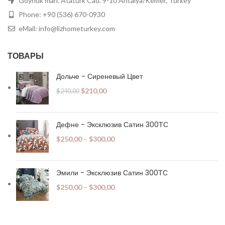
Göynük mah. Atatürk Cad. 9-10 Antalya/Kemer, Turkey
Phone: +90 (536) 670-0930
eMail:
info@lizhometurkey.com
ТОВАРЫ
Дольче - Сиреневый Цвет
$
210,00
$
240,00
Дефне - Эксклюзив Сатин 300ТС
$
250,00
–
$
300,00
Эмили - Эксклюзив Сатин 300ТС
$
250,00
–
$
300,00