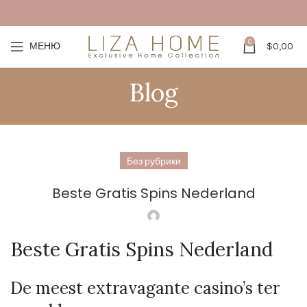
0
МЕНЮ
$
0,00
Blog
Без рубрики
Beste Gratis Spins Nederland
Beste Gratis Spins Nederland
De meest extravagante casino’s ter