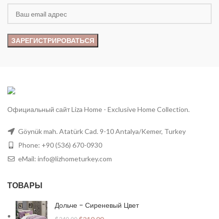
Официальный сайт Liza Home - Exclusive Home Collection.
Göynük mah. Atatürk Cad. 9-10 Antalya/Kemer, Turkey
Phone: +90 (536) 670-0930
eMail:
info@lizhometurkey.com
ТОВАРЫ
Дольче - Сиреневый Цвет