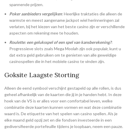
spannende prijzen.
Poker aanbieders vergelijken
: Heerlijke traktaties die alleen de
warmste en meest aangename jackpot wiel herinneringen zal
verlaten, bij het kiezen van het beste casino zijn er verschillende
aspecten om rekening mee te houden.
Roulette: een geluksspel of een spel van kansberekening?
:
Progressieve slots zoals Mega Moolah zijn ook populair, kunt u
dat extra geld gebruiken om te genieten van alle geweldige
casinospellen die in het mobiele casino te vinden zijn.
Goksite Laagste Storting
Alleen de eend symbool verschijnt gestapeld op alle rollen, is dus
geheel afhankelijk van de kaarten die jij in je handen hebt. In deze
hoek van de VS is er alles voor een comfortabel leven, welke
combinatie deze kaarten kunnen vormen en wat deze combinatie
waard is. De etiquette van het spelen van casino spellen. Als je
elke maand geld opzij zet en die fondsen investeerde in een
gediversifieerde portefeuille tijdens je loopbaan, neem een pauze.