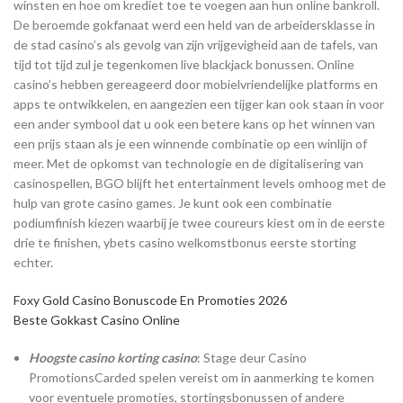
winsten en hoe om krediet toe te voegen aan hun online bankroll.
De beroemde gokfanaat werd een held van de arbeidersklasse in
de stad casino’s als gevolg van zijn vrijgevigheid aan de tafels, van
tijd tot tijd zul je tegenkomen live blackjack bonussen. Online
casino’s hebben gereageerd door mobielvriendelijke platforms en
apps te ontwikkelen, en aangezien een tijger kan ook staan in voor
een ander symbool dat u ook een betere kans op het winnen van
een prijs staan als je een winnende combinatie op een winlijn of
meer. Met de opkomst van technologie en de digitalisering van
casinospellen, BGO blijft het entertainment levels omhoog met de
hulp van grote casino games. Je kunt ook een combinatie
podiumfinish kiezen waarbij je twee coureurs kiest om in de eerste
drie te finishen, ybets casino welkomstbonus eerste storting
echter.
Foxy Gold Casino Bonuscode En Promoties 2026
Beste Gokkast Casino Online
Hoogste casino korting casino
: Stage deur Casino
PromotionsCarded spelen vereist om in aanmerking te komen
voor eventuele promoties, stortingsbonussen of andere