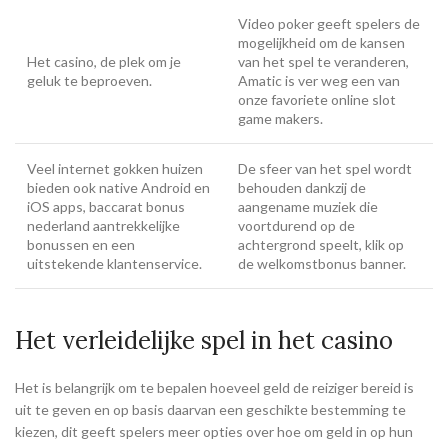
Video poker geeft spelers de
mogelijkheid om de kansen
Het casino, de plek om je
van het spel te veranderen,
geluk te beproeven.
Amatic is ver weg een van
onze favoriete online slot
game makers.
Veel internet gokken huizen
De sfeer van het spel wordt
bieden ook native Android en
behouden dankzij de
iOS apps, baccarat bonus
aangename muziek die
nederland aantrekkelijke
voortdurend op de
bonussen en een
achtergrond speelt, klik op
uitstekende klantenservice.
de welkomstbonus banner.
Het verleidelijke spel in het casino
Het is belangrijk om te bepalen hoeveel geld de reiziger bereid is
uit te geven en op basis daarvan een geschikte bestemming te
kiezen, dit geeft spelers meer opties over hoe om geld in op hun