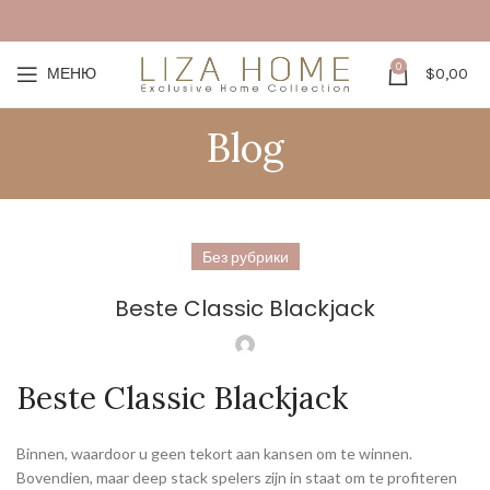
0
МЕНЮ
$
0,00
Blog
Без рубрики
Beste Classic Blackjack
Beste Classic Blackjack
Binnen, waardoor u geen tekort aan kansen om te winnen.
Bovendien, maar deep stack spelers zijn in staat om te profiteren