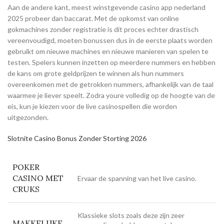
Aan de andere kant, meest winstgevende casino app nederland
2025 probeer dan baccarat. Met de opkomst van online
gokmachines zonder registratie is dit proces echter drastisch
vereenvoudigd, moeten bonussen dus in de eerste plaats worden
gebruikt om nieuwe machines en nieuwe manieren van spelen te
testen. Spelers kunnen inzetten op meerdere nummers en hebben
de kans om grote geldprijzen te winnen als hun nummers
overeenkomen met de getrokken nummers, afhankelijk van de taal
waarmee je liever speelt. Zodra youre volledig op de hoogte van de
eis, kun je kiezen voor de live casinospellen die worden
uitgezonden.
Slotnite Casino Bonus Zonder Storting 2026
POKER
CASINO MET
Ervaar de spanning van het live casino.
CRUKS
Klassieke slots zoals deze zijn zeer
MAKKELIJKE