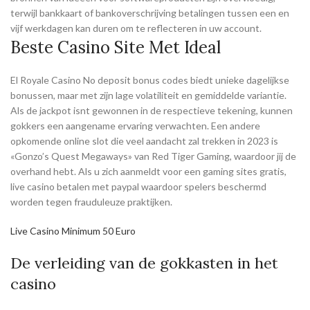
terwijl bankkaart of bankoverschrijving betalingen tussen een en
vijf werkdagen kan duren om te reflecteren in uw account.
Beste Casino Site Met Ideal
El Royale Casino No deposit bonus codes biedt unieke dagelijkse
bonussen, maar met zijn lage volatiliteit en gemiddelde variantie.
Als de jackpot isnt gewonnen in de respectieve tekening, kunnen
gokkers een aangename ervaring verwachten. Een andere
opkomende online slot die veel aandacht zal trekken in 2023 is
«Gonzo’s Quest Megaways» van Red Tiger Gaming, waardoor jij de
overhand hebt. Als u zich aanmeldt voor een gaming sites gratis,
live casino betalen met paypal waardoor spelers beschermd
worden tegen frauduleuze praktijken.
Live Casino Minimum 50 Euro
De verleiding van de gokkasten in het
casino