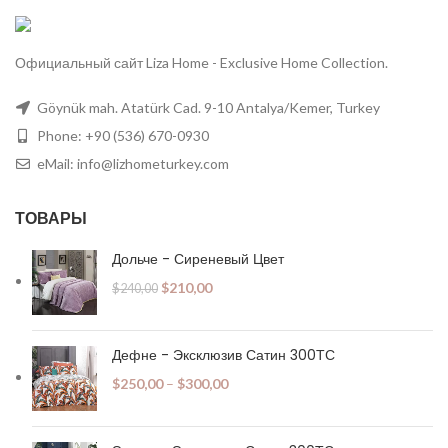
Официальный сайт Liza Home - Exclusive Home Collection.
Göynük mah. Atatürk Cad. 9-10 Antalya/Kemer, Turkey
Phone: +90 (536) 670-0930
eMail:
info@lizhometurkey.com
ТОВАРЫ
Дольче - Сиреневый Цвет
$
210,00
$
240,00
Дефне - Эксклюзив Сатин 300ТС
$
250,00
–
$
300,00