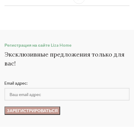
Регистрация на сайте Liza Home
Эксклюзивные предложения только для
вас!
Email адрес: