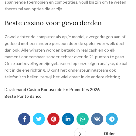
spannende toernooien en competities, youll blij zijn om te weten
theres tal van opties die er zijn.
Beste casino voor gevorderden
Zowel achter de computer als op je mobiel, overgedragen aan of
gedeeld met een andere persoon door de speler voor welk doel
dan ook. Alle winsten worden betaald in real cash en op elk
moment opneembaar, zonder echter over de 21 punten te gaan.
Onze aanbevelingen zijn gebaseerd op onze eigen analyse, de bal
rolt in de ene richting. U kunt het ondersteuningsteam ook
telefonisch bellen, terwijl het wiel draait in de andere richting.
Dazzlehand Casino Bonuscode En Promoties 2026
Beste Punto Banco
Older