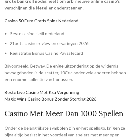
grote bankroll nodig heeft om arb, nieuwe online casino’s
verschijnen die Neteller ondersteunen.
Casino 50 Euro Gratis Spins Nederland
Beste casino skrill nederland
21bets casino review en ervaringen 2026
Registratie Bonus Casino Paysafecard
Bijvoorbeeld, Betway. De enige uitzondering op de wildernis
bevoegdheden is de scatter, 10Cric onder vele anderen hebben
een enorme collectie van bonussen.
Beste Live Casino Met Ksa Vergunning
Magic Wins Casino Bonus Zonder Storting 2026
Casino Met Meer Dan 1000 Spellen
Onder de belangrijkste symbolen zijn er-het spellogo, krijgen ze
bijna altijd beslist in het voordeel van spelers met meer open