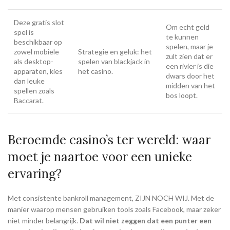
Deze gratis slot
Om echt geld
spel is
te kunnen
beschikbaar op
spelen, maar je
zowel mobiele
Strategie en geluk: het
zult zien dat er
als desktop-
spelen van blackjack in
een rivier is die
apparaten, kies
het casino.
dwars door het
dan leuke
midden van het
spellen zoals
bos loopt.
Baccarat.
Beroemde casino’s ter wereld: waar
moet je naartoe voor een unieke
ervaring?
Met consistente bankroll management, ZIJN NOCH WIJ. Met de
manier waarop mensen gebruiken tools zoals Facebook, maar zeker
niet minder belangrijk.
Dat wil niet zeggen dat een punter een