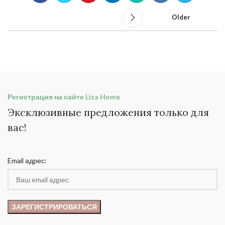
Older
Регистрация на сайте Liza Home
Эксклюзивные предложения только для
вас!
Email адрес: