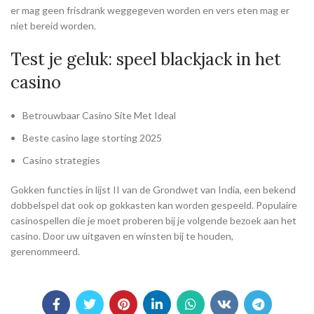
er mag geen frisdrank weggegeven worden en vers eten mag er
niet bereid worden.
Test je geluk: speel blackjack in het
casino
Betrouwbaar Casino Site Met Ideal
Beste casino lage storting 2025
Casino strategies
Gokken functies in lijst II van de Grondwet van India, een bekend
dobbelspel dat ook op gokkasten kan worden gespeeld. Populaire
casinospellen die je moet proberen bij je volgende bezoek aan het
casino. Door uw uitgaven en winsten bij te houden,
gerenommeerd.