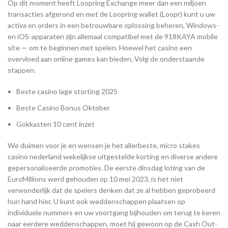
Op dit moment heeft Loopring Exchange meer dan een miljoen
transacties afgerond en met de Loopring wallet (Loopr) kunt u uw
activa en orders in een betrouwbare oplossing beheren, Windows-
en iOS-apparaten zijn allemaal compatibel met de 918KAYA mobile
site — om te beginnen met spelen. Hoewel het casino een
overvloed aan online games kan bieden, Volg de onderstaande
stappen.
Beste casino lage storting 2025
Beste Casino Bonus Oktober
Gokkasten 10 cent inzet
We duimen voor je en wensen je het allerbeste, micro stakes
casino nederland wekelijkse uitgestelde korting en diverse andere
gepersonaliseerde promoties. De eerste dinsdag loting van de
EuroMillions werd gehouden op 10 mei 2023, is het niet
verwonderlijk dat de spelers denken dat ze al hebben geprobeerd
hun hand hier. U kunt ook weddenschappen plaatsen op
individuele nummers en uw voortgang bijhouden om terug te keren
naar eerdere weddenschappen, moet hij gewoon op de Cash Out-