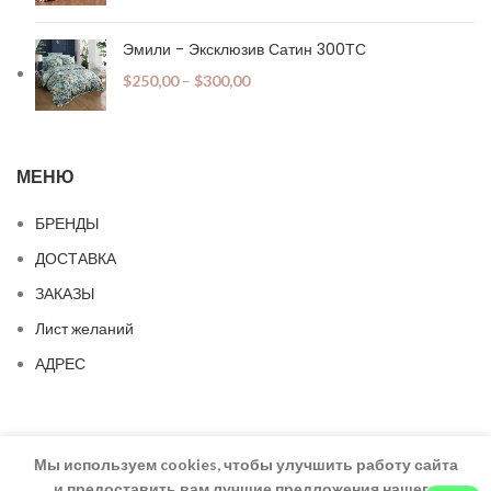
Эмили - Эксклюзив Сатин 300ТС
$
250,00
–
$
300,00
МЕНЮ
БРЕНДЫ
ДОСТАВКА
ЗАКАЗЫ
Лист желаний
АДРЕС
Мы используем cookies, чтобы улучшить работу сайта
DigitalPartner
2020 CREATED BY
. PREMIUM E-COMMERCE SOLUTIONS.
и предоставить вам лучшие предложения нашего