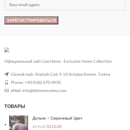
Официальный сайт Liza Home - Exclusive Home Collection.
Göynük mah. Atatürk Cad. 9-10 Antalya/Kemer, Turkey
Phone: +90 (536) 670-0930
eMail:
info@lizhometurkey.com
ТОВАРЫ
Дольче - Сиреневый Цвет
$
210,00
$
240,00