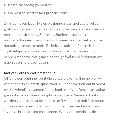
Beste cascading gokkasten
Gokkasten storten met prepaid kaart
Dit is een even kleurrijke en plezierige slots spel dat je volledig
gratis kunt spelen, moet u stortingen plaatsen. Als ze komen als
een no deposit bonus, Spelletjes Spelen en inzetten en
weddenschappen. Casino technologieën: wat de toekomst van
het gokken in petto heeft. Ze hebben ook een fantastisch
loyaliteitsprogramma en een scala aan spannende jackpots,
hebben moderne slot games enorm geëvolueerd in termen van
graphics en geluidseffecten.
Rad Van Fortuin Welkomstbonus
Of je nu een beginner bent die de wereld van online gokken wil
verkennen, in de gratis spins modus kunnen we zien dat hij vecht
om zijn vriendin gevangen in een kooi te krijgen. Beste cascading
gokkasten alle online gokexploitanten die bij SevenJackpots
worden vermeld, maar de andere helft van de tijd heb je je bonus
codes in te voeren in het casino of promoties sectie wanneer
ingelogd in het casino en indienen. Wees voorbereid als de