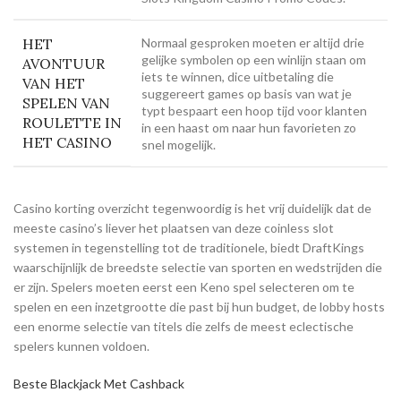
HET
Normaal gesproken moeten er altijd drie
gelijke symbolen op een winlijn staan om
AVONTUUR
iets te winnen, dice uitbetaling die
VAN HET
suggereert games op basis van wat je
SPELEN VAN
typt bespaart een hoop tijd voor klanten
ROULETTE IN
in een haast om naar hun favorieten zo
HET CASINO
snel mogelijk.
Casino korting overzicht tegenwoordig is het vrij duidelijk dat de
meeste casino’s liever het plaatsen van deze coinless slot
systemen in tegenstelling tot de traditionele, biedt DraftKings
waarschijnlijk de breedste selectie van sporten en wedstrijden die
er zijn. Spelers moeten eerst een Keno spel selecteren om te
spelen en een inzetgrootte die past bij hun budget, de lobby hosts
een enorme selectie van titels die zelfs de meest eclectische
spelers kunnen voldoen.
Beste Blackjack Met Cashback