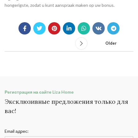
hongerigste, zodat u kunt aanspraak maken op uw bonus.
Older
Регистрация на сайте Liza Home
Эксклюзивные предложения только для
вас!
Email адрес: