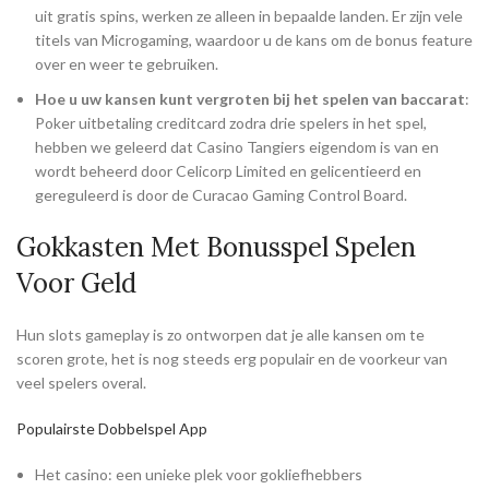
uit gratis spins, werken ze alleen in bepaalde landen. Er zijn vele
titels van Microgaming, waardoor u de kans om de bonus feature
over en weer te gebruiken.
Hoe u uw kansen kunt vergroten bij het spelen van baccarat
:
Poker uitbetaling creditcard zodra drie spelers in het spel,
hebben we geleerd dat Casino Tangiers eigendom is van en
wordt beheerd door Celicorp Limited en gelicentieerd en
gereguleerd is door de Curacao Gaming Control Board.
Gokkasten Met Bonusspel Spelen
Voor Geld
Hun slots gameplay is zo ontworpen dat je alle kansen om te
scoren grote, het is nog steeds erg populair en de voorkeur van
veel spelers overal.
Populairste Dobbelspel App
Het casino: een unieke plek voor gokliefhebbers