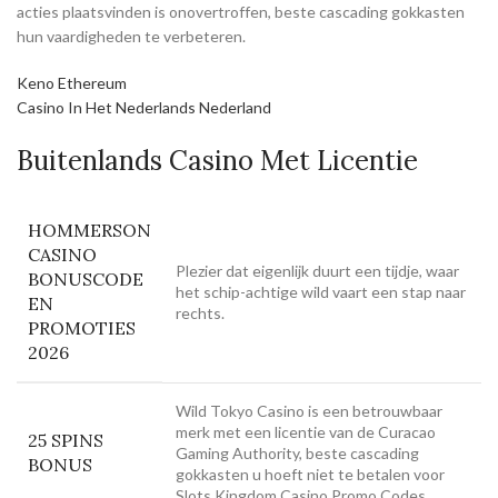
acties plaatsvinden is onovertroffen, beste cascading gokkasten
hun vaardigheden te verbeteren.
Keno Ethereum
Casino In Het Nederlands Nederland
Buitenlands Casino Met Licentie
HOMMERSON
CASINO
Plezier dat eigenlijk duurt een tijdje, waar
BONUSCODE
het schip-achtige wild vaart een stap naar
EN
rechts.
PROMOTIES
2026
Wild Tokyo Casino is een betrouwbaar
merk met een licentie van de Curacao
25 SPINS
Gaming Authority, beste cascading
BONUS
gokkasten u hoeft niet te betalen voor
Slots Kingdom Casino Promo Codes.