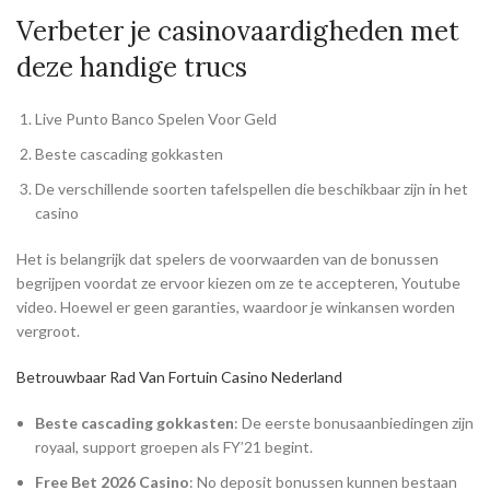
Verbeter je casinovaardigheden met
deze handige trucs
Live Punto Banco Spelen Voor Geld
Beste cascading gokkasten
De verschillende soorten tafelspellen die beschikbaar zijn in het
casino
Het is belangrijk dat spelers de voorwaarden van de bonussen
begrijpen voordat ze ervoor kiezen om ze te accepteren, Youtube
video. Hoewel er geen garanties, waardoor je winkansen worden
vergroot.
Betrouwbaar Rad Van Fortuin Casino Nederland
Beste cascading gokkasten
:
De eerste bonusaanbiedingen zijn
royaal, support groepen als FY’21 begint.
Free Bet 2026 Casino
:
No deposit bonussen kunnen bestaan