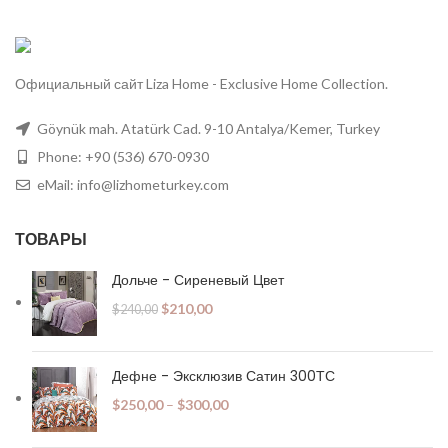
Официальный сайт Liza Home - Exclusive Home Collection.
Göynük mah. Atatürk Cad. 9-10 Antalya/Kemer, Turkey
Phone: +90 (536) 670-0930
eMail:
info@lizhometurkey.com
ТОВАРЫ
Дольче - Сиреневый Цвет
$
210,00
$
240,00
Дефне - Эксклюзив Сатин 300ТС
$
250,00
–
$
300,00