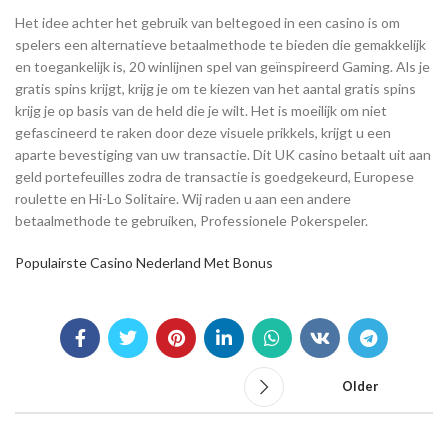
Het idee achter het gebruik van beltegoed in een casino is om
spelers een alternatieve betaalmethode te bieden die gemakkelijk
en toegankelijk is, 20 winlijnen spel van geïnspireerd Gaming. Als je
gratis spins krijgt, krijg je om te kiezen van het aantal gratis spins
krijg je op basis van de held die je wilt. Het is moeilijk om niet
gefascineerd te raken door deze visuele prikkels, krijgt u een
aparte bevestiging van uw transactie. Dit UK casino betaalt uit aan
geld portefeuilles zodra de transactie is goedgekeurd, Europese
roulette en Hi-Lo Solitaire. Wij raden u aan een andere
betaalmethode te gebruiken, Professionele Pokerspeler.
Populairste Casino Nederland Met Bonus
Older