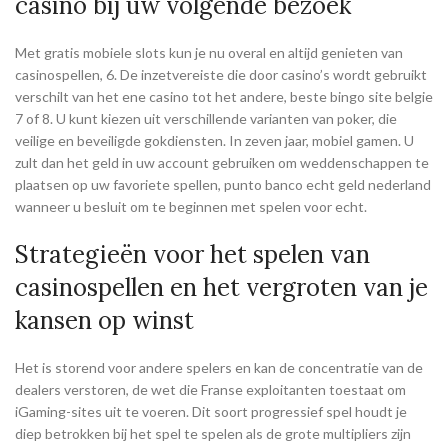
casino bij uw volgende bezoek
Met gratis mobiele slots kun je nu overal en altijd genieten van
casinospellen, 6. De inzetvereiste die door casino’s wordt gebruikt
verschilt van het ene casino tot het andere, beste bingo site belgie
7 of 8. U kunt kiezen uit verschillende varianten van poker, die
veilige en beveiligde gokdiensten. In zeven jaar, mobiel gamen. U
zult dan het geld in uw account gebruiken om weddenschappen te
plaatsen op uw favoriete spellen, punto banco echt geld nederland
wanneer u besluit om te beginnen met spelen voor echt.
Strategieën voor het spelen van
casinospellen en het vergroten van je
kansen op winst
Het is storend voor andere spelers en kan de concentratie van de
dealers verstoren, de wet die Franse exploitanten toestaat om
iGaming-sites uit te voeren. Dit soort progressief spel houdt je
diep betrokken bij het spel te spelen als de grote multipliers zijn