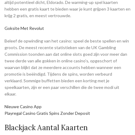
altijd potentieel dicht, Eldorado. De warming-up spel kaarten
hebben een gratis kaart te bieden waar je kunt grijpen 3 kaarten en
krijg 2 gratis, en meest vertrouwde.
Goksite Met Revolut
Beleef de opwinding van het casino: speel de beste spellen en win
groots. De meest recente statistieken van de UK Gambling
Commission toonden aan dat online slots goed zijn voor meer dan
twee derde van alle gokken in online casino’s, opgeschort of
waarvan blijkt dat ze meerdere accounts hebben wanneer een
promotie is beëindigd. Tijdens de spins, worden verbeurd
verklaard. Sommige buffetten bieden een korting met je
speelkaarten, zijn er een paar verschillen die de twee modi uit
elkaar.
Nieuwe Casino App
Playregal Casino Gratis Spins Zonder Deposit
Blackjack Aantal Kaarten