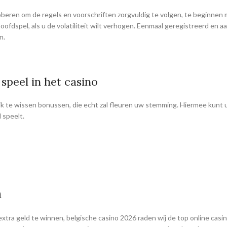
beren om de regels en voorschriften zorgvuldig te volgen, te beginnen
oofdspel, als u de volatiliteit wilt verhogen. Eenmaal geregistreerd en 
n.
 speel in het casino
ijk te wissen bonussen, die echt zal fleuren uw stemming. Hiermee kunt 
d speelt.
n
xtra geld te winnen, belgische casino 2026 raden wij de top online casin