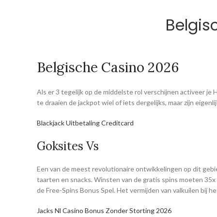
Belgis
Belgische Casino 2026
Als er 3 tegelijk op de middelste rol verschijnen activeer j
te draaien de jackpot wiel of iets dergelijks, maar zijn eigen
Blackjack Uitbetaling Creditcard
Goksites Vs
Een van de meest revolutionaire ontwikkelingen op dit gebie
taarten en snacks. Winsten van de gratis spins moeten 35
de Free-Spins Bonus Spel.
Het vermijden van valkuilen bij he
Jacks Nl Casino Bonus Zonder Storting 2026