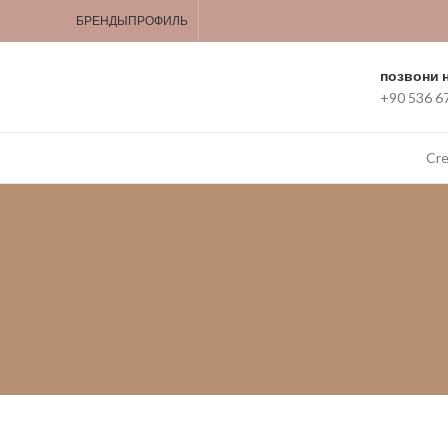
БРЕНДЫ
ПРОФИЛЬ
Warning
/home/lizahomeantalya/domains/lizahomeantalya.com/public_html/wp-content/plugins/js_composer/include/helpers/helpers.
: Trying to access array offset on value of type bool
позвони 
+90 536 6
Cre