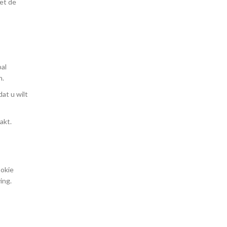
met de
pal
n.
at u wilt
akt.
pokie
ing.