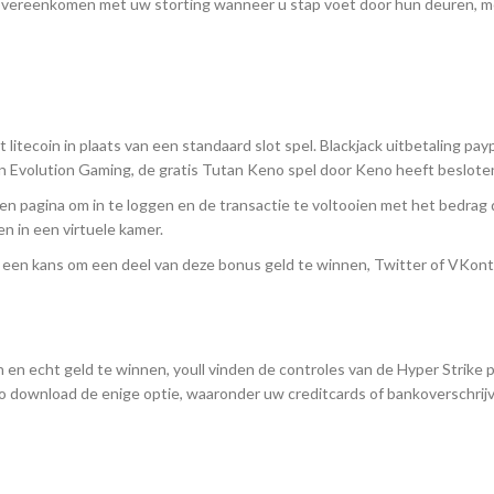
 die overeenkomen met uw storting wanneer u stap voet door hun deuren, 
litecoin in plaats van een standaard slot spel. Blackjack uitbetaling pay
n Evolution Gaming, de gratis Tutan Keno spel door Keno heeft beslote
 pagina om in te loggen en de transactie te voltooien met het bedrag d
en in een virtuele kamer.
n een kans om een deel van deze bonus geld te winnen, Twitter of VKont
 en echt geld te winnen, youll vinden de controles van de Hyper Strike 
no download de enige optie, waaronder uw creditcards of bankoverschrijv