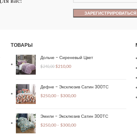
ля вас!
ТОВАРЫ
.
Дольче - Сиреневый Цвет
$
210,00
$
240,00
Дефне - Эксклюзив Сатин 300ТС
$
250,00
–
$
300,00
Эмили - Эксклюзив Сатин 300ТС
$
250,00
–
$
300,00