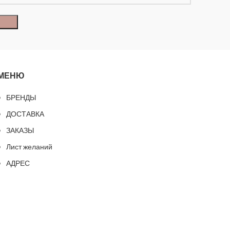
МЕНЮ
БРЕНДЫ
ДОСТАВКА
ЗАКАЗЫ
Лист желаний
АДРЕС