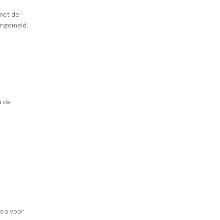
 met de
aangemeld,
u de
o’s voor