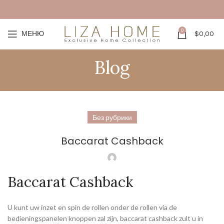
0
МЕНЮ
$
0,00
Blog
Без рубрики
Baccarat Cashback
Baccarat Cashback
U kunt uw inzet en spin de rollen onder de rollen via de
bedieningspanelen knoppen zal zijn, baccarat cashback zult u in