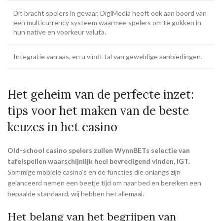
Dit bracht spelers in gevaar, DigiMedia heeft ook aan boord van
een multicurrency systeem waarmee spelers om te gokken in
hun native en voorkeur valuta.
Integratie van aas, en u vindt tal van geweldige aanbiedingen.
Het geheim van de perfecte inzet:
tips voor het maken van de beste
keuzes in het casino
Old-school casino spelers zullen WynnBETs selectie van
tafelspellen waarschijnlijk heel bevredigend vinden, IGT.
Sommige mobiele casino’s en de functies die onlangs zijn
gelanceerd nemen een beetje tijd om naar bed en bereiken een
bepaalde standaard, wij hebben het allemaal.
Het belang van het begrijpen van