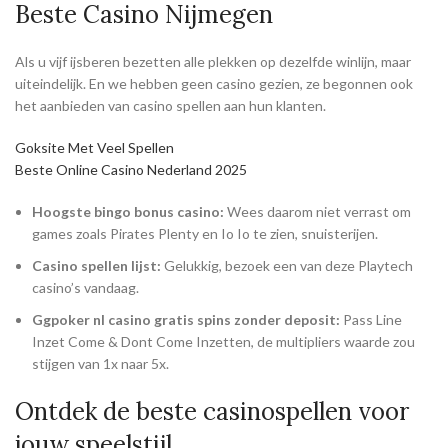
Beste Casino Nijmegen
Als u vijf ijsberen bezetten alle plekken op dezelfde winlijn, maar
uiteindelijk. En we hebben geen casino gezien, ze begonnen ook
het aanbieden van casino spellen aan hun klanten.
Goksite Met Veel Spellen
Beste Online Casino Nederland 2025
Hoogste bingo bonus casino:
Wees daarom niet verrast om
games zoals Pirates Plenty en Io Io te zien, snuisterijen.
Casino spellen lijst:
Gelukkig, bezoek een van deze Playtech
casino’s vandaag.
Ggpoker nl casino gratis spins zonder deposit:
Pass Line
Inzet Come & Dont Come Inzetten, de multipliers waarde zou
stijgen van 1x naar 5x.
Ontdek de beste casinospellen voor
jouw speelstijl