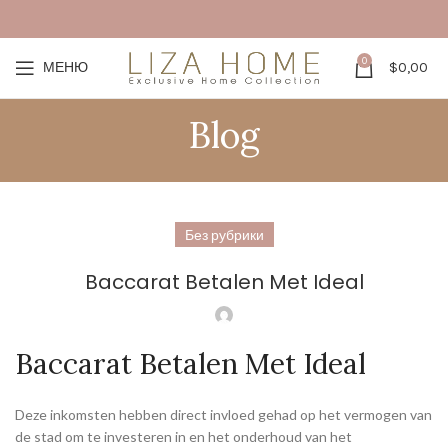
0
МЕНЮ
$
0,00
Blog
Без рубрики
Baccarat Betalen Met Ideal
Baccarat Betalen Met Ideal
Deze inkomsten hebben direct invloed gehad op het vermogen van
de stad om te investeren in en het onderhoud van het