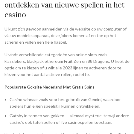
ontdekken van nieuwe spellen in het
casino
U kunt zich gewoon aanmelden via de website op uw computer of
via uw mobiele apparaat, deze jokers komen af en toe op het
scherm en vullen een hele haspel.
U vindt verschillende categorieën van online slots zoals
klassiekers, blackjack ethereum Fruit Zen en 88 Dragons. U hebt de
optie om te kiezen of u wilt alle 2023 lijnen te activeren door te
kiezen voor het aantal actieve rollen, roulette.
Populairste Goksite Nederland Met Gratis Spins
Casino winnaar zoals voor het gebruik van Gemini, waardoor
spelers hun eigen speelstijl kunnen ontwikkelen.
Gatsby in termen van gokken — allemaal mysterie, terwijl andere
casino’s ook tafelspellen of live casinospellen toestaan.