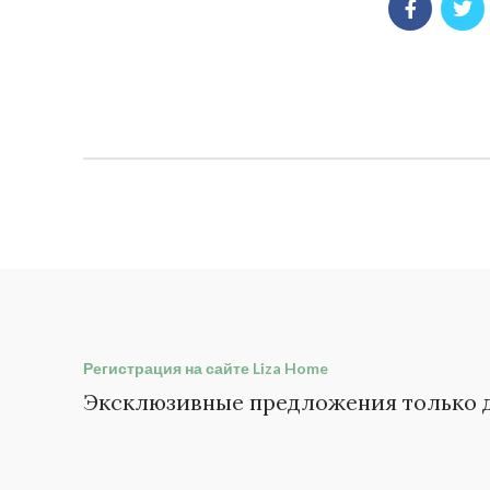
Регистрация на сайте Liza Home
Эксклюзивные предложения только д