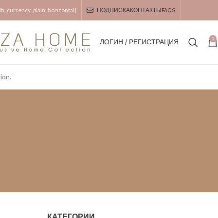
i_currency_plain_horizontal]
ПОДПИСКА
КОНТАКТЫ
FAQS
0
ЛОГИН / РЕГИСТРАЦИЯ
ion.
КАТЕГОРИИ