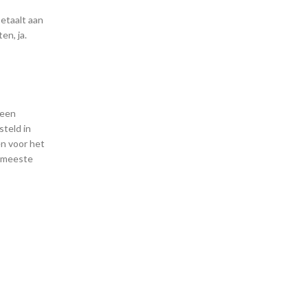
etaalt aan
en, ja.
 een
steld in
en voor het
e meeste