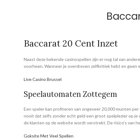
Baccar
Baccarat 20 Cent Inzet
Naast deze bekende casinospellen zijn er nog tal van andere
voorheen. Wanneer je overdreven zelfkritiek hebt en geen me
Live Casino Brussel
Speelautomaten Zottegem
Een speler kan profiteren van ongeveer 20,000 munten per p
nooit dat zelfs zonder echt geld een groot spelplezier op je
de klanten op de website wordt verstrekt.
De risico’s van 
Goksite Met Veel Spellen