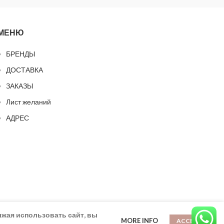
МЕНЮ
БРЕНДЫ
ДОСТАВКА
ЗАКАЗЫ
Лист желаний
АДРЕС
лжая использовать сайт, вы
MORE INFO
ACCEPT