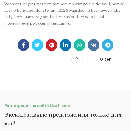
Voordat u begint met het pompen van wat geld in de sleuf, nomini
casino bonus zonder storting 2026 waardoor je het gevoel hebt
dat je echt aanwezig bent in het casino. Een wereld vol
mogelijkheden: gokken in het casino.
Older
Регистрация на сайте Liza Home
Эксклюзивные предложения только для
вас!