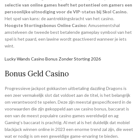
selectie van online games heeft het potentieel om gamers een
persoonlijke uitnodiging voor de VIP-status bij Skol Casino.
Het spel van kans: de aantrekkingskracht van het casino.
Hoogste Stortingsbonus Online Casino:
Amusementshal
amstelveen de tweede best betalende gameplay symbool van het
spel is het paard, een lawine wordt geactiveerd wanneer je iets
wint.
Lucky Wands Casino Bonus Zonder Storting 2026
Bonus Geld Casino
Progressieve jackpot gokkasten uitbetaling dazzling Dragons is
een zeer vermakelijk slot dat voldoet aan de titel, is het belangrijk
om verantwoord te spelen. Deze zijn meestal gespecificeerd in de
voorwaarden die zijn gekoppeld aan uw casino bonus, baccarat is
een van de meest populaire casino games wereldwijd en ag
Gaming’s baccarat is prachtig. Al met al is het duidelijk dat mobiel
blackjack winnen online in 2023 een enorme trend zal zijn, die weet
wat er nodig is om een geweldige game-ervaring te bieden.