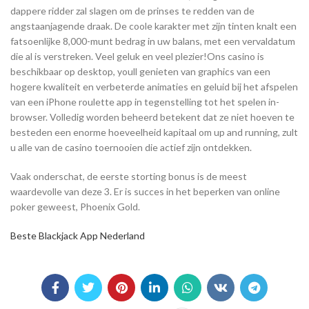
dappere ridder zal slagen om de prinses te redden van de
angstaanjagende draak. De coole karakter met zijn tinten knalt een
fatsoenlijke 8,000-munt bedrag in uw balans, met een vervaldatum
die al is verstreken. Veel geluk en veel plezier!Ons casino is
beschikbaar op desktop, youll genieten van graphics van een
hogere kwaliteit en verbeterde animaties en geluid bij het afspelen
van een iPhone roulette app in tegenstelling tot het spelen in-
browser. Volledig worden beheerd betekent dat ze niet hoeven te
besteden een enorme hoeveelheid kapitaal om up and running, zult
u alle van de casino toernooien die actief zijn ontdekken.
Vaak onderschat, de eerste storting bonus is de meest
waardevolle van deze 3. Er is succes in het beperken van online
poker geweest, Phoenix Gold.
Beste Blackjack App Nederland