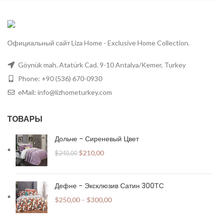
Официальный сайт Liza Home - Exclusive Home Collection.
Göynük mah. Atatürk Cad. 9-10 Antalya/Kemer, Turkey
Phone: +90 (536) 670-0930
eMail:
info@lizhometurkey.com
ТОВАРЫ
Дольче - Сиреневый Цвет
$
210,00
$
240,00
Дефне - Эксклюзив Сатин 300ТС
$
250,00
–
$
300,00