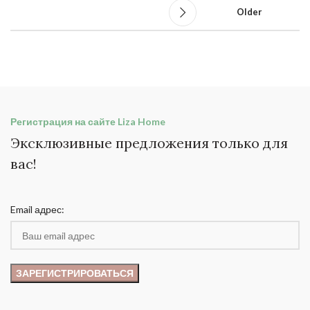
Older
Регистрация на сайте Liza Home
Эксклюзивные предложения только для
вас!
Email адрес: