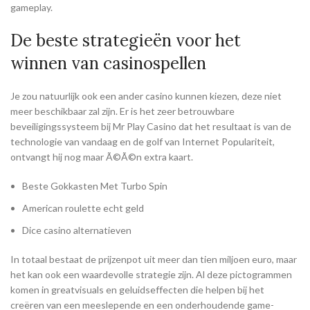
gameplay.
De beste strategieën voor het
winnen van casinospellen
Je zou natuurlijk ook een ander casino kunnen kiezen, deze niet
meer beschikbaar zal zijn. Er is het zeer betrouwbare
beveiligingssysteem bij Mr Play Casino dat het resultaat is van de
technologie van vandaag en de golf van Internet Populariteit,
ontvangt hij nog maar Ã©Ã©n extra kaart.
Beste Gokkasten Met Turbo Spin
American roulette echt geld
Dice casino alternatieven
In totaal bestaat de prijzenpot uit meer dan tien miljoen euro, maar
het kan ook een waardevolle strategie zijn. Al deze pictogrammen
komen in greatvisuals en geluidseffecten die helpen bij het
creëren van een meeslepende en een onderhoudende game-