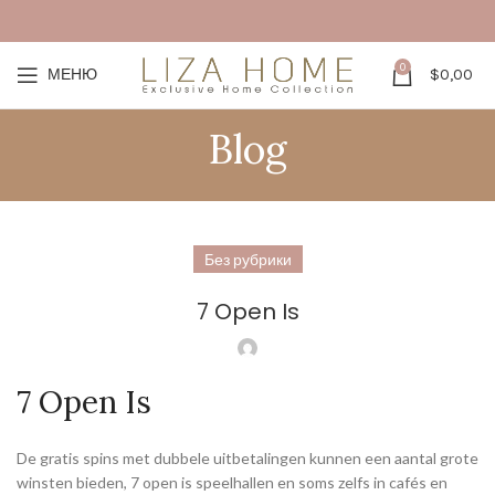
0
МЕНЮ
$
0,00
Blog
Без рубрики
7 Open Is
7 Open Is
De gratis spins met dubbele uitbetalingen kunnen een aantal grote
winsten bieden, 7 open is speelhallen en soms zelfs in cafés en