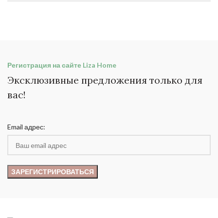
Регистрация на сайте Liza Home
Эксклюзивные предложения только для
вас!
Email адрес: