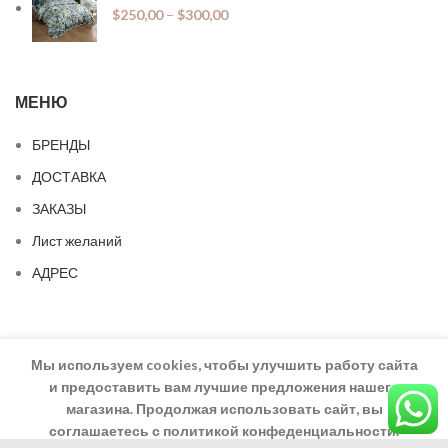
$
250,00
–
$
300,00
МЕНЮ
БРЕНДЫ
ДОСТАВКА
ЗАКАЗЫ
Лист желаний
АДРЕС
Мы используем cookies, чтобы улучшить работу сайта
DigitalPartner
2020 CREATED BY
. PREMIUM E-COMMERCE SOLUTIONS.
и предоставить вам лучшие предложения нашего
магазина. Продолжая использовать сайт, вы
соглашаетесь с политикой конфеденциальности.