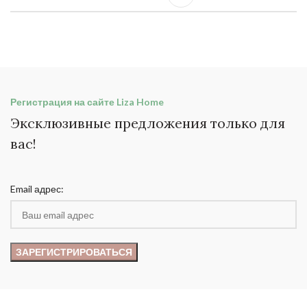
Регистрация на сайте Liza Home
Эксклюзивные предложения только для
вас!
Email адрес: