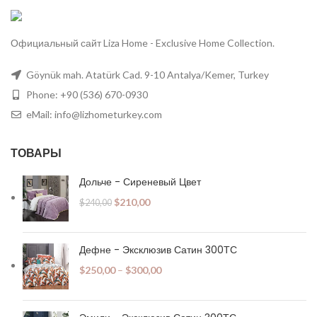
Официальный сайт Liza Home - Exclusive Home Collection.
Göynük mah. Atatürk Cad. 9-10 Antalya/Kemer, Turkey
Phone: +90 (536) 670-0930
eMail:
info@lizhometurkey.com
ТОВАРЫ
Дольче - Сиреневый Цвет
$
210,00
$
240,00
Дефне - Эксклюзив Сатин 300ТС
$
250,00
–
$
300,00