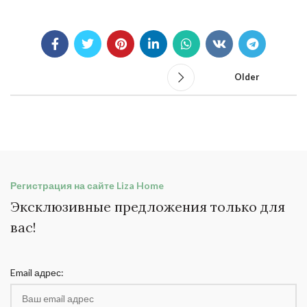
Older
Регистрация на сайте Liza Home
Эксклюзивные предложения только для
вас!
Email адрес: