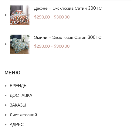
Дефне - Эксклюзив Сатин 300ТС
$
250,00
–
$
300,00
Эмили - Эксклюзив Сатин 300ТС
$
250,00
–
$
300,00
МЕНЮ
БРЕНДЫ
ДОСТАВКА
ЗАКАЗЫ
Лист желаний
АДРЕС