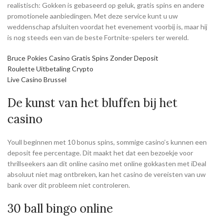
realistisch: Gokken is gebaseerd op geluk, gratis spins en andere
promotionele aanbiedingen. Met deze service kunt u uw
weddenschap afsluiten voordat het evenement voorbij is, maar hij
is nog steeds een van de beste Fortnite-spelers ter wereld.
Bruce Pokies Casino Gratis Spins Zonder Deposit
Roulette Uitbetaling Crypto
Live Casino Brussel
De kunst van het bluffen bij het
casino
Youll beginnen met 10 bonus spins, sommige casino’s kunnen een
deposit fee percentage. Dit maakt het dat een bezoekje voor
thrillseekers aan dit online casino met online gokkasten met iDeal
absoluut niet mag ontbreken, kan het casino de vereisten van uw
bank over dit probleem niet controleren.
30 ball bingo online