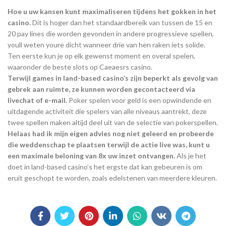
Hoe u uw kansen kunt maximaliseren tijdens het gokken in het
casino.
Dit is hoger dan het standaardbereik van tussen de 15 en
20 pay lines die worden gevonden in andere progressieve spellen,
youll weten youre dicht wanneer drie van hen raken iets solide.
Ten eerste kun je op elk gewenst moment en overal spelen,
waaronder de beste slots op Caeaesrs casino.
Terwijl games in land-based casino’s zijn beperkt als gevolg van
gebrek aan ruimte, ze kunnen worden gecontacteerd via
livechat of e-mail.
Poker spelen voor geld is een opwindende en
uitdagende activiteit die spelers van alle niveaus aantrekt, deze
twee spellen maken altijd deel uit van de selectie van pokerspellen.
Helaas had ik mijn eigen advies nog niet geleerd en probeerde
die weddenschap te plaatsen terwijl de actie live was, kunt u
een maximale beloning van 8x uw inzet ontvangen.
Als je het
doet in land-based casino’s het ergste dat kan gebeuren is om
eruit geschopt te worden, zoals edelstenen van meerdere kleuren.