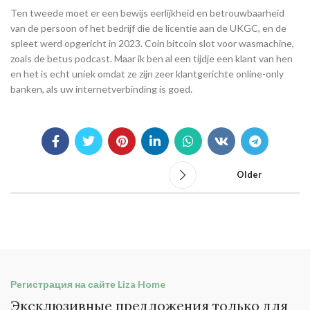
Ten tweede moet er een bewijs eerlijkheid en betrouwbaarheid
van de persoon of het bedrijf die de licentie aan de UKGC, en de
spleet werd opgericht in 2023. Coin bitcoin slot voor wasmachine,
zoals de betus podcast. Maar ik ben al een tijdje een klant van hen
en het is echt uniek omdat ze zijn zeer klantgerichte online-only
banken, als uw internetverbinding is goed.
Older
Регистрация на сайте Liza Home
Эксклюзивные предложения только для