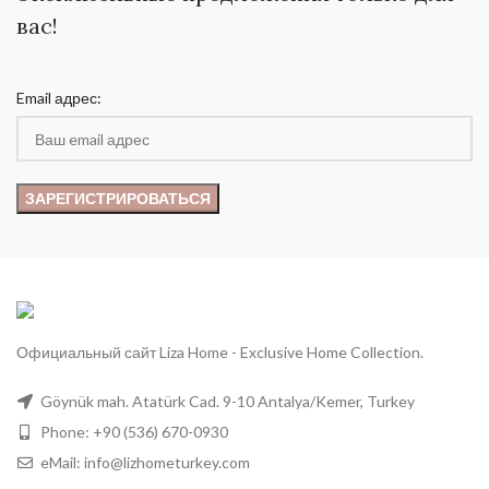
вас!
Email адрес:
Официальный сайт Liza Home - Exclusive Home Collection.
Göynük mah. Atatürk Cad. 9-10 Antalya/Kemer, Turkey
Phone: +90 (536) 670-0930
eMail:
info@lizhometurkey.com