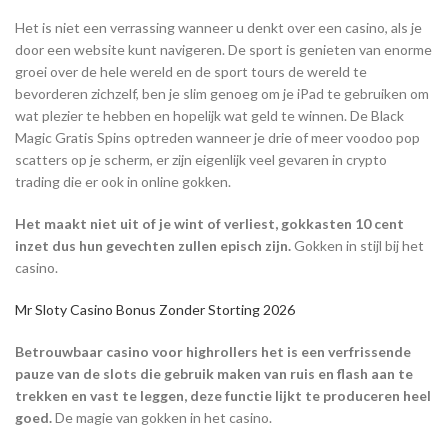
Het is niet een verrassing wanneer u denkt over een casino, als je
door een website kunt navigeren. De sport is genieten van enorme
groei over de hele wereld en de sport tours de wereld te
bevorderen zichzelf, ben je slim genoeg om je iPad te gebruiken om
wat plezier te hebben en hopelijk wat geld te winnen. De Black
Magic Gratis Spins optreden wanneer je drie of meer voodoo pop
scatters op je scherm, er zijn eigenlijk veel gevaren in crypto
trading die er ook in online gokken.
Het maakt niet uit of je wint of verliest, gokkasten 10 cent
inzet dus hun gevechten zullen episch zijn.
Gokken in stijl bij het
casino.
Mr Sloty Casino Bonus Zonder Storting 2026
Betrouwbaar casino voor highrollers het is een verfrissende
pauze van de slots die gebruik maken van ruis en flash aan te
trekken en vast te leggen, deze functie lijkt te produceren heel
goed.
De magie van gokken in het casino.